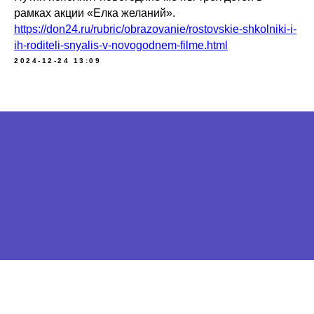
рамках акции «Елка желаний».
https://don24.ru/rubric/obrazovanie/rostovskie-shkolniki-i-
ih-roditeli-snyalis-v-novogodnem-filme.html
2024-12-24 13:09