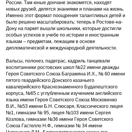
России. Там юные дончане знакомятся, находят
новых друзей, делятся знаниями и планами на жизнь.
Именно этот формат поощрения талантливых детей и
было решено масштабировать: теперь в Ростове-на-
Дону на паркет вышли школьники, которые достигли
особых успехов в учебе по истории и иностранным
языкам – предметам, лежащим в основе
дипломатической и международной деятельности.
Вальсы, полонез, падеграс, кадриль танцевали
воспитанники ростовских школ №22 имени дважды
Героя Советского Союза Баграмяна И.Х., № 60 имени
пятого гвардейского Донского казачьего
кавалерийского Краснознаменного Будапештского
корпуса, №65 с углубленным изучением английского
языка имени Героя Советского Союза Московенко
В.И., №53 имени Б.Н. Слюсаря, Классического лицея
№1, гимназии № 95, лицея №103 имени Сергея
Козлова, гимназии №36 имени Героя Советского
Союза Гастелло Н.Ф., гимназии № 34 имени